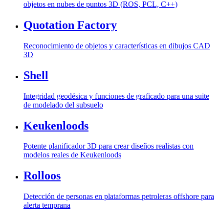
objetos en nubes de puntos 3D (ROS, PCL, C++)
Quotation Factory
Reconocimiento de objetos y características en dibujos CAD
3D
Shell
Integridad geodésica y funciones de graficado para una suite
de modelado del subsuelo
Keukenloods
Potente planificador 3D para crear diseños realistas con
modelos reales de Keukenloods
Rolloos
Detección de personas en plataformas petroleras offshore para
alerta temprana